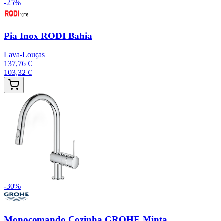
-
25
%
Pia Inox RODI Bahia
Lava-Louças
137,76 €
103,32 €
-
30
%
Monocomando Cozinha GROHE Minta