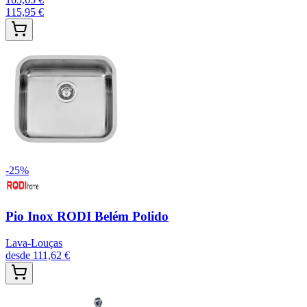
115,95 €
-
25
%
Pio Inox RODI Belém Polido
Lava-Louças
desde
111,62 €