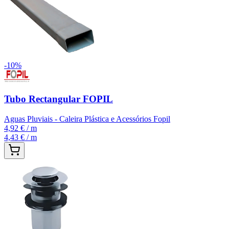
-
10
%
Tubo Rectangular FOPIL
Aguas Pluviais - Caleira Plástica e Acessórios Fopil
4,92 €
/ m
4,43 €
/ m