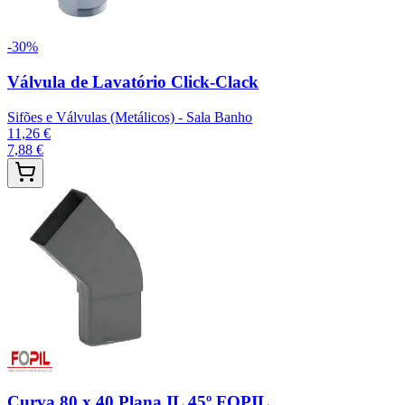
-
30
%
Válvula de Lavatório Click-Clack
Sifões e Válvulas (Metálicos) - Sala Banho
11,26 €
7,88 €
Curva 80 x 40 Plana IL 45º FOPIL