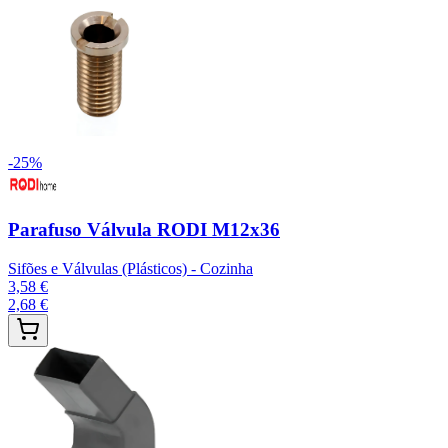
-
25
%
Parafuso Válvula RODI M12x36
Sifões e Válvulas (Plásticos) - Cozinha
3,58 €
2,68 €