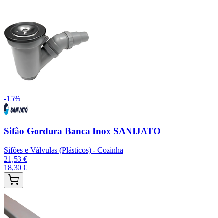
-
15
%
Sifão Gordura Banca Inox SANIJATO
Sifões e Válvulas (Plásticos) - Cozinha
21,53 €
18,30 €