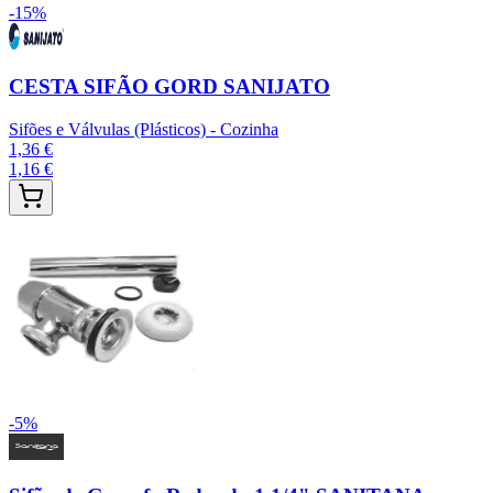
-
15
%
CESTA SIFÃO GORD SANIJATO
Sifões e Válvulas (Plásticos) - Cozinha
1,36 €
1,16 €
-
5
%