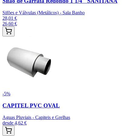
Sifão de Garrafa Redondo 1 1/4" SANITANA
Sifões e Válvulas (Metálicos) - Sala Banho
28,01 €
26,60 €
-
5
%
CAPITEL PVC OVAL
Aguas Pluviais - Capiteis e Grelhas
desde
4,62 €