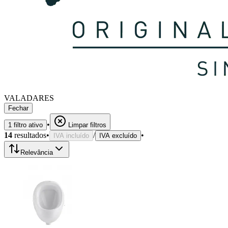
VALADARES
Fechar
•
1
filtro
ativo
Limpar filtros
14
resultados
•
/
•
IVA incluído
IVA excluído
Relevância