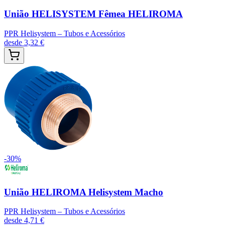
União HELISYSTEM Fêmea HELIROMA
PPR Helisystem – Tubos e Acessórios
desde
3,32 €
-
30
%
União HELIROMA Helisystem Macho
PPR Helisystem – Tubos e Acessórios
desde
4,71 €