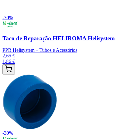
-
30
%
Taco de Reparação HELIROMA Helisystem
PPR Helisystem – Tubos e Acessórios
2,65 €
1,86 €
-
30
%