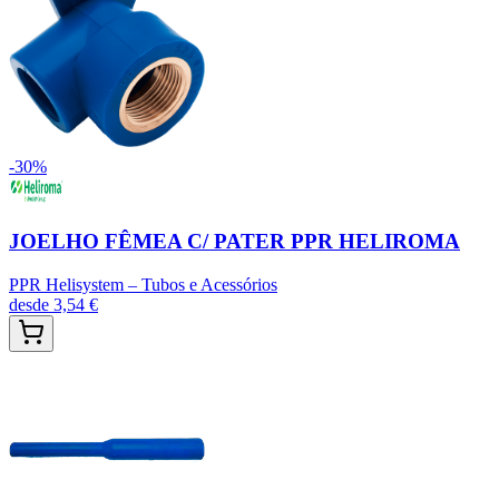
-
30
%
JOELHO FÊMEA C/ PATER PPR HELIROMA
PPR Helisystem – Tubos e Acessórios
desde
3,54 €