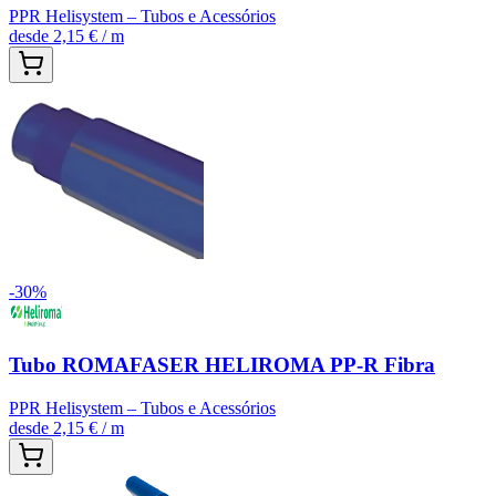
PPR Helisystem – Tubos e Acessórios
desde
2,15 €
/ m
-
30
%
Tubo ROMAFASER HELIROMA PP-R Fibra
PPR Helisystem – Tubos e Acessórios
desde
2,15 €
/ m