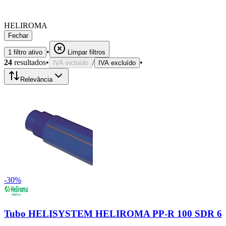
HELIROMA
Fechar
•
1
filtro
ativo
Limpar filtros
24
resultados
•
/
•
IVA incluído
IVA excluído
Relevância
-
30
%
Tubo HELISYSTEM HELIROMA PP-R 100 SDR 6