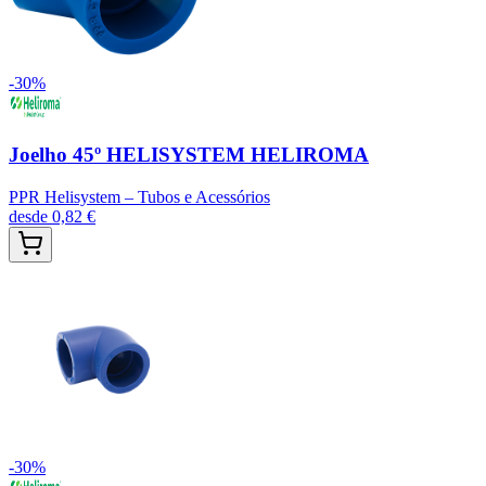
-
30
%
Joelho 45º HELISYSTEM HELIROMA
PPR Helisystem – Tubos e Acessórios
desde
0,82 €
-
30
%