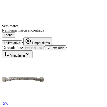
Sem marca
Nenhuma marca encontrada
Fechar
•
1
filtro
ativo
Limpar filtros
12
resultados
•
/
•
IVA incluído
IVA excluído
Relevância
-
5
%