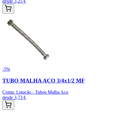
desde
3,25 €
-
5
%
TUBO MALHA AÇO 3/4x1/2 MF
Comp. Ligação - Tubos Malha Aço
desde
3,73 €