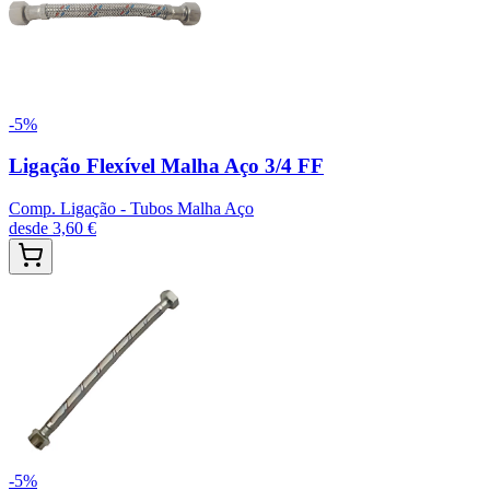
-
5
%
Ligação Flexível Malha Aço 3/4 FF
Comp. Ligação - Tubos Malha Aço
desde
3,60 €
-
5
%