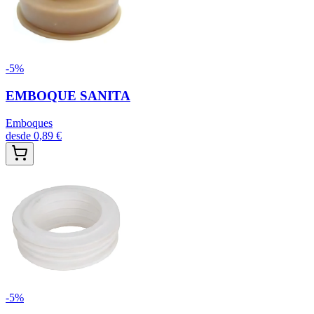
-
5
%
EMBOQUE SANITA
Emboques
desde
0,89 €
-
5
%