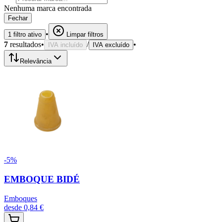
Nenhuma marca encontrada
Fechar
•
1
filtro
ativo
Limpar filtros
7
resultados
•
/
•
IVA incluído
IVA excluído
Relevância
-
5
%
EMBOQUE BIDÉ
Emboques
desde
0,84 €