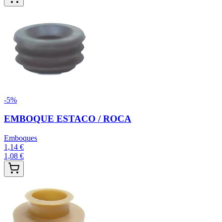
-
5
%
EMBOQUE ESTACO / ROCA
Emboques
1,14 €
1,08 €