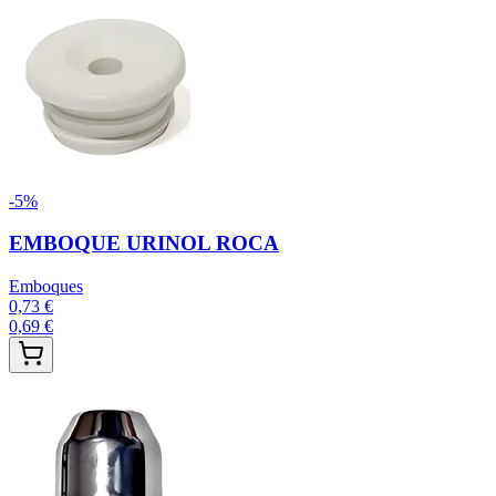
-
5
%
EMBOQUE URINOL ROCA
Emboques
0,73 €
0,69 €